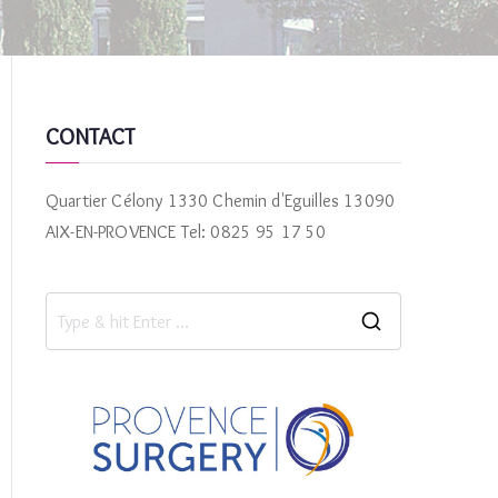
CONTACT
Quartier Célony 1330 Chemin d'Eguilles 13090
AIX-EN-PROVENCE Tel: 0825 95 17 50
S
e
a
r
c
h