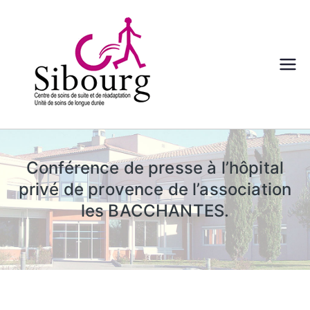
Aller
au
contenu
centre
Sibourg –
Aix en
Conférence de presse à l’hôpital
Provence
privé de provence de l’association
les BACCHANTES.