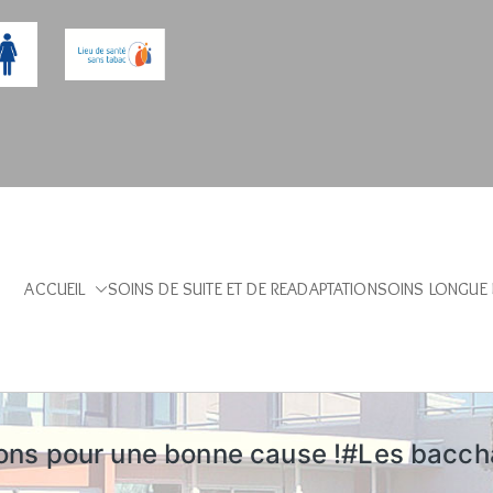
ACCUEIL
SOINS DE SUITE ET DE READAPTATION
SOINS LONGUE
Sibourg – Aix en Provence
ons pour une bonne cause !#Les bacch