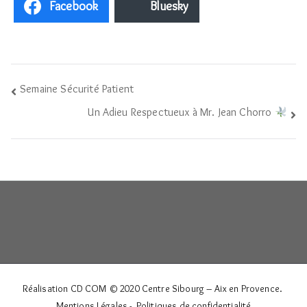
Facebook
Bluesky
Navigation
Semaine Sécurité Patient
Un Adieu Respectueux à Mr. Jean Chorro
de
l’article
Réalisation CD COM © 2020
Centre Sibourg – Aix en Provence
.
Mentions Légales
-
Politiques de confidentialité