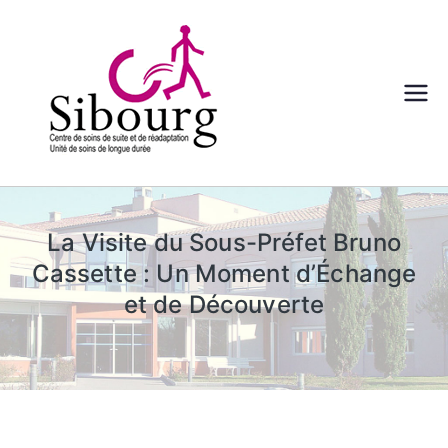
Aller
au
contenu
centre
Sibourg –
Aix en
La Visite du Sous-Préfet Bruno
Provence
Cassette : Un Moment d’Échange
et de Découverte