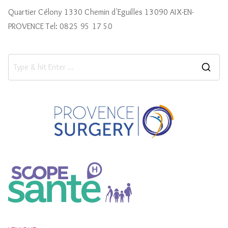
Quartier Célony 1330 Chemin d'Eguilles 13090 AIX-EN-
PROVENCE Tel: 0825 95 17 50
S
e
a
r
c
h
f
o
r
: